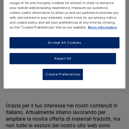
usage of 1st and 3rd party cookies (or similar) in order to enhance
your overall web browsing experience, measure our audience,
collect useful information to allow us and our partners to provide you
with ads tailored to your interests. Learn more on our privacy notice
and cookie policy and set your preferences at any time by clicking
on the "Cookie Preferences" link on our website.
More information
Choose Page Language
This will display this page in the selected
Accept All Cookies
language.
Italiano
Reject All
English
Dutch
Français
Cookie Preferences
Deutsch
Grazie per il tuo interesse nei nostri contenuti in
italiano. Attualmente stiamo lavorando per
ampliare la nostra offerta di materiali tradotti, ma
non tutte le sezioni del nostro sito web sono