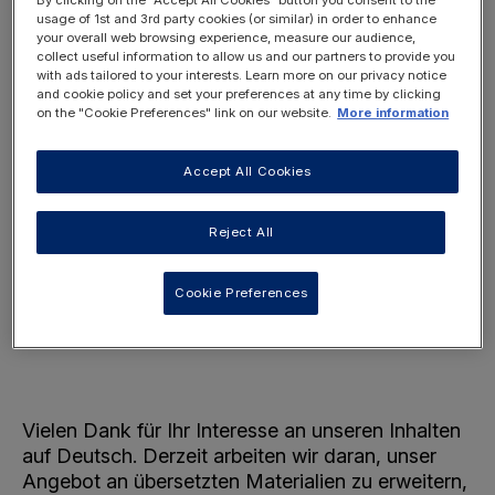
By clicking on the "Accept All Cookies" button you consent to the
usage of 1st and 3rd party cookies (or similar) in order to enhance
your overall web browsing experience, measure our audience,
collect useful information to allow us and our partners to provide you
with ads tailored to your interests. Learn more on our privacy notice
and cookie policy and set your preferences at any time by clicking
on the "Cookie Preferences" link on our website.
More information
Choose Page Language
Accept All Cookies
This will display this page in the selected
language.
Deutsch
Reject All
English
Dutch
Cookie Preferences
Français
Italiano
Vielen Dank für Ihr Interesse an unseren Inhalten
auf Deutsch. Derzeit arbeiten wir daran, unser
Angebot an übersetzten Materialien zu erweitern,