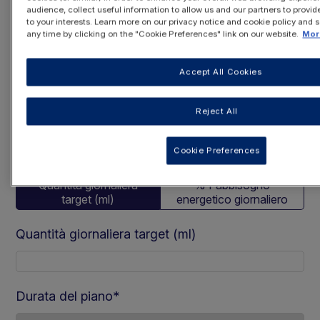
audience, collect useful information to allow us and our partners to provid
to your interests. Learn more on our privacy notice and cookie policy and 
Frequenza giornaliera
any time by clicking on the "Cookie Preferences" link on our website.
Mor
3 pounch
4 pounch
Accept All Cookies
Il paziente è un...
Reject All
Bambino
Adulti
Cookie Preferences
Metodo di calcolo selezionato
Quantità giornaliera
% Fabbisogno
target (ml)
energetico giornaliero
Quantità giornaliera target (ml)
Durata del piano
*