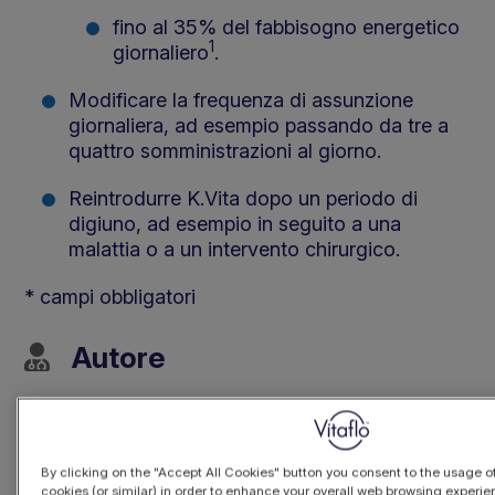
fino al 35% del fabbisogno energetico
1
giornaliero
.
Modificare la frequenza di assunzione
giornaliera, ad esempio passando da tre a
quattro somministrazioni al giorno.
Reintrodurre K.Vita dopo un periodo di
digiuno, ad esempio in seguito a una
malattia o a un intervento chirurgico.
* campi obbligatori
Autore
Dietisti Vitaflo
By clicking on the "Accept All Cookies" button you consent to the usage of
Calcolatore
cookies (or similar) in order to enhance your overall web browsing experi