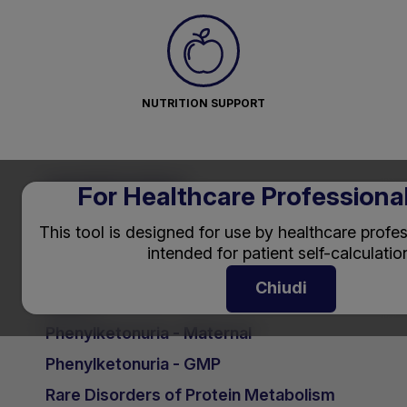
NUTRITION SUPPORT
DISORDER AREAS
For Healthcare Professiona
Phenylketonuria - Infants
This tool is designed for use by healthcare profess
Phenylketonuria - Children
intended for patient self-calculatio
Phenylketonuria - Adolescents and
Chiudi
Adults
Phenylketonuria - Maternal
Phenylketonuria - GMP
Rare Disorders of Protein Metabolism